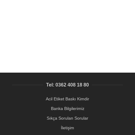
SEPETE EKLE
QR baskılı masa numarası etiket imalat
QR Kod baskılı metal etiket
47,53
₺
Tel: 0362 408 18 80
Acil Etiket Baskı Kimdir
Banka Bilgilerimiz
Sıkça Sorulan Sorular
İletişim