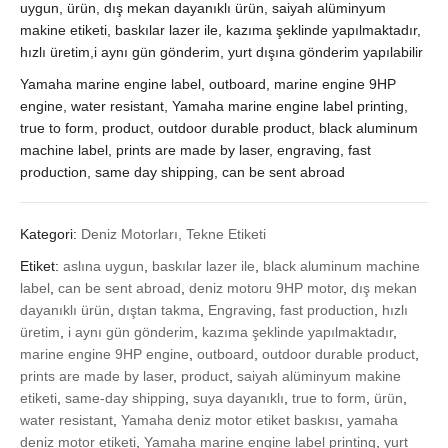
uygun, ürün, dış mekan dayanıklı ürün, saiyah alüminyum
makine etiketi, baskılar lazer ile, kazıma şeklinde yapılmaktadır,
hızlı üretim,i aynı gün gönderim, yurt dışına gönderim yapılabilir
Yamaha marine engine label, outboard, marine engine 9HP
engine, water resistant, Yamaha marine engine label printing,
true to form, product, outdoor durable product, black aluminum
machine label, prints are made by laser, engraving, fast
production, same day shipping, can be sent abroad
Kategori:
Deniz Motorları, Tekne Etiketi
Etiket:
aslına uygun
,
baskılar lazer ile
,
black aluminum machine
label
,
can be sent abroad
,
deniz motoru 9HP motor
,
dış mekan
dayanıklı ürün
,
dıştan takma
,
Engraving
,
fast production
,
hızlı
üretim
,
i aynı gün gönderim
,
kazıma şeklinde yapılmaktadır
,
marine engine 9HP engine
,
outboard
,
outdoor durable product
,
prints are made by laser
,
product
,
saiyah alüminyum makine
etiketi
,
same-day shipping
,
suya dayanıklı
,
true to form
,
ürün
,
water resistant
,
Yamaha deniz motor etiket baskısı
,
yamaha
deniz motor etiketi
,
Yamaha marine engine label printing
,
yurt