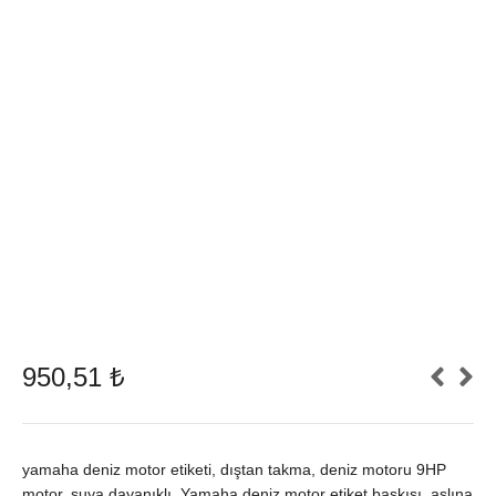
950,51
₺
yamaha deniz motor etiketi, dıştan takma, deniz motoru 9HP
motor, suya dayanıklı, Yamaha deniz motor etiket baskısı, aslına