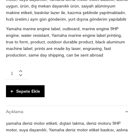
uygun, ürün, dış mekan dayanıklı ürün, saiyah alüminyum
makine etiketi, baskılar lazer ile, kazıma şeklinde yapılmaktadır,
hızlı üretim,i aynı gün gönderim, yurt dışına gönderim yapılabilir
Yamaha marine engine label, outboard, marine engine 9HP
engine, water resistant, Yamaha marine engine label printing,
true to form, product, outdoor durable product, black aluminum
machine label, prints are made by laser, engraving, fast
production, same day shipping, can be sent abroad
Yamaha
Motor,
Tekne
Etiketi,
Sepete Ekle
Deniz
motor
etiketi
Açıklama
quantity
yamaha deniz motor etiketi, dıştan takma, deniz motoru 9HP
motor, suya dayanıklı, Yamaha deniz motor etiket baskısı, aslına